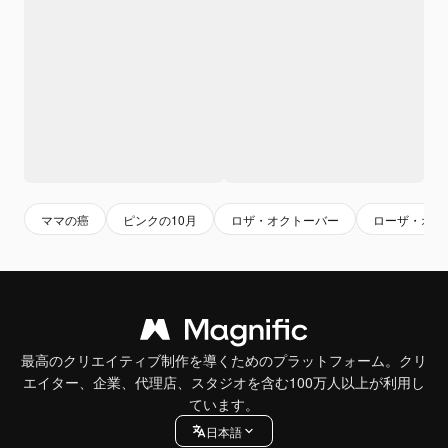
ママの癌
ピンクの10月
ロザ・オクトーバー
ローザ・オブ
最高のクリエイティブ制作を導くためのプラットフォーム。クリ
エイター、企業、代理店、スタジオを含む100万人以上が利用し
ています。
日本語