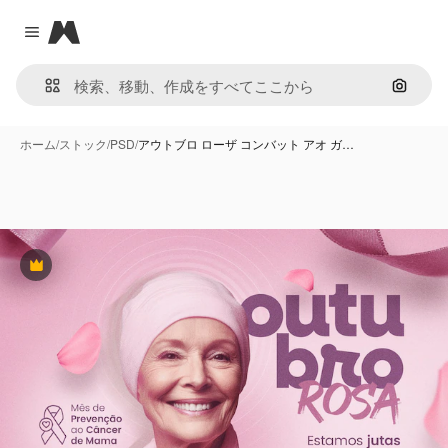
Magnific
Close menu
画像で
ホーム
/
ストック
/
PSD
/
アウトブロ ローザ コンバット アオ ガ…
Premium