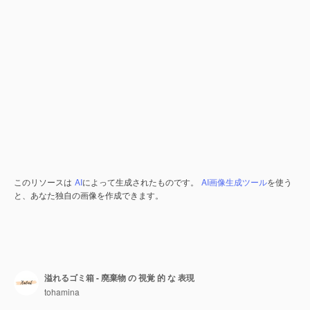
このリソースは
AI
によって生成されたものです。
AI画像生成ツール
を使う
と、あなた独自の画像を作成できます。
溢れるゴミ箱 - 廃棄物 の 視覚 的 な 表現
tohamina