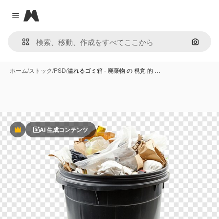
Magnific
Close menu
画像で
ホーム
/
ストック
/
PSD
/
溢れるゴミ箱 - 廃棄物 の 視覚 的 …
AI 生成コンテンツ
Premium