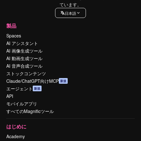
ています。
日本語
製品
Spaces
AI アシスタント
AI 画像生成ツール
AI 動画生成ツール
AI 音声合成ツール
ストックコンテンツ
Claude/ChatGPT向けMCP
新規
エージェント
新規
API
モバイルアプリ
すべてのMagnificツール
はじめに
Academy