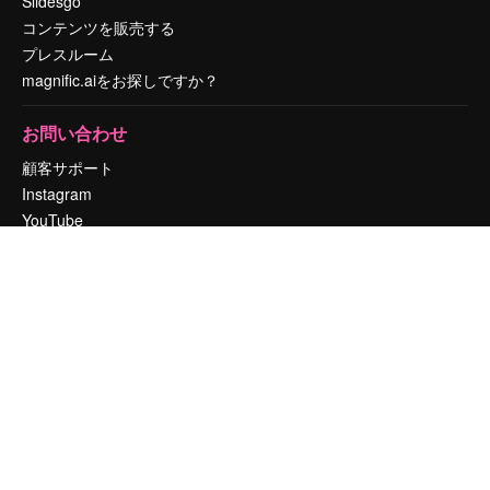
Slidesgo
コンテンツを販売する
プレスルーム
magnific.aiをお探しですか？
お問い合わせ
顧客サポート
Instagram
YouTube
LinkedIn
TikTok
Discord
X
Reddit
Copyright © 2010-
2026
Freepik Company S.L.U.
無断複写・転載を禁じま
す
.