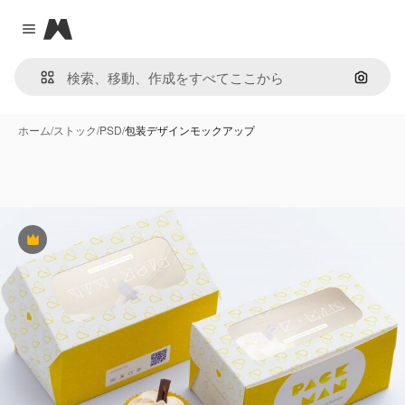
Magnific
Close menu
画像で
ホーム
/
ストック
/
PSD
/
包装デザインモックアップ
Premium