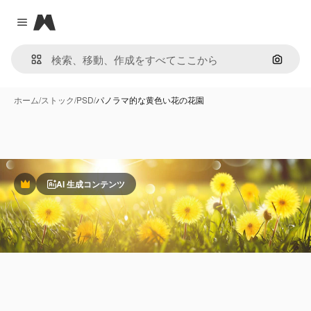
Magnific
Close menu
画像で
ホーム
/
ストック
/
PSD
/
パノラマ的な黄色い花の花園
AI 生成コンテンツ
Premium