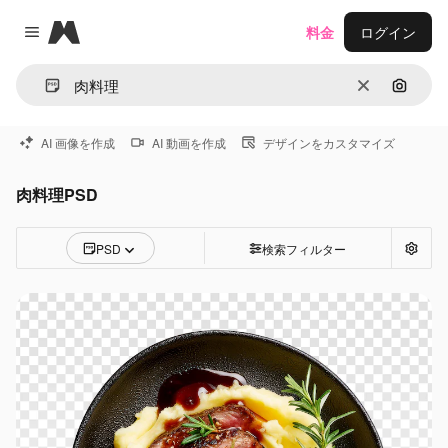
Magnific
料金
ログイン
Close menu
消去
画像で
AI 画像を作成
AI 動画を作成
デザインをカスタマイズ
肉料理PSD
PSD
検索フィルター