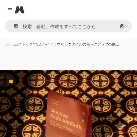
Magnific
Close menu
画像で
ホーム
/
ストック
/
PSD
/
ハイドラウリックタイルのモックアップの紙…
Premium