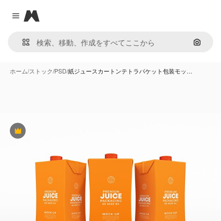
Magnific
Close menu
画像で
ホーム
/
ストック
/
PSD
/
紙ジュースカートンテトラパケット包装モッ…
Premium