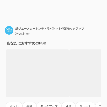
紙ジュースカートンテトラパケット包装モックアップ
Xvect intern
あなたにおすすめのPSD
ボトル
牛乳
モックアップ
液体
ジュース
ブラ