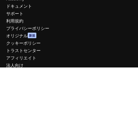
ドキュメント
サポート
利用規約
プライバシーポリシー
オリジナル
新規
クッキーポリシー
トラストセンター
アフィリエイト
法人向け
運営
料金
会社概要
Reviews
採用情報
検索トレンド
ブログ
イベント