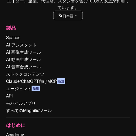
エイター、企業、代理店、スタジオを含む100万人以上が利用し
ています。
日本語
製品
Spaces
AI アシスタント
AI 画像生成ツール
AI 動画生成ツール
AI 音声合成ツール
ストックコンテンツ
Claude/ChatGPT向けMCP
新規
エージェント
新規
API
モバイルアプリ
すべてのMagnificツール
はじめに
Academy