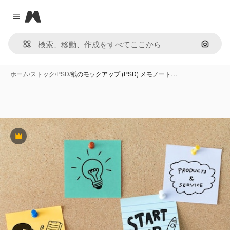
Magnific
Close menu
画像で
ホーム
/
ストック
/
PSD
/
紙のモックアップ (PSD) メモノート…
Premium