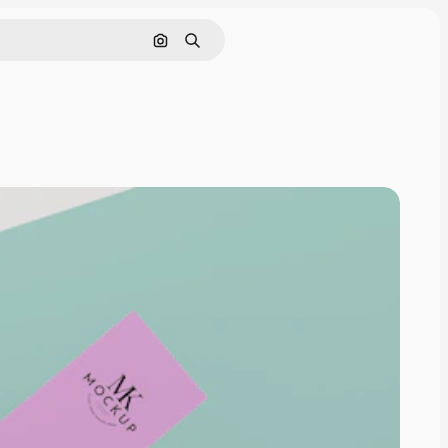
画像で検索
検索