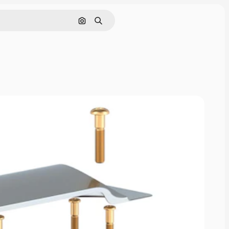
画像で検索
検索