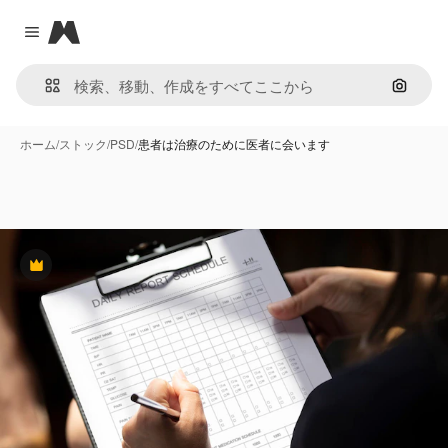
Magnific
Close menu
画像で
ホーム
/
ストック
/
PSD
/
患者は治療のために医者に会います
Premium