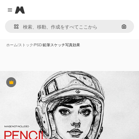
Magnific
Close menu
画像で
ホーム
/
ストック
/
PSD
/
鉛筆スケッチ写真効果
Premium