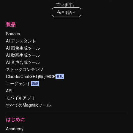
ています。
日本語
製品
Spaces
AI アシスタント
AI 画像生成ツール
AI 動画生成ツール
AI 音声合成ツール
ストックコンテンツ
Claude/ChatGPT向けMCP
新規
エージェント
新規
API
モバイルアプリ
すべてのMagnificツール
はじめに
Academy