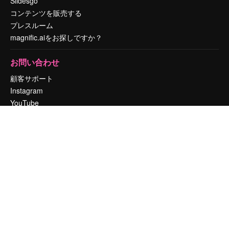
Slidesgo
コンテンツを販売する
プレスルーム
magnific.aiをお探しですか？
お問い合わせ
顧客サポート
Instagram
YouTube
LinkedIn
TikTok
Discord
X
Reddit
Copyright © 2010-
2026
Freepik Company S.L.U.
無断複写・転載を禁じま
す
.