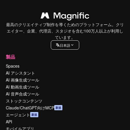
最高のクリエイティブ制作を導くためのプラットフォーム。クリ
エイター、企業、代理店、スタジオを含む100万人以上が利用し
ています。
日本語
製品
Spaces
AI アシスタント
AI 画像生成ツール
AI 動画生成ツール
AI 音声合成ツール
ストックコンテンツ
Claude/ChatGPT向けMCP
新規
エージェント
新規
API
モバイルアプリ