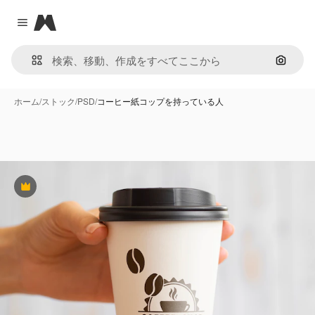
Magnific
Close menu
画像で
ホーム
/
ストック
/
PSD
/
コーヒー紙コップを持っている人
Premium