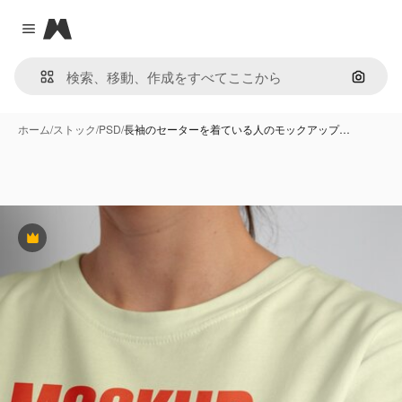
Magnific
Close menu
画像で
ホーム
/
ストック
/
PSD
/
長袖のセーターを着ている人のモックアップ…
Premium