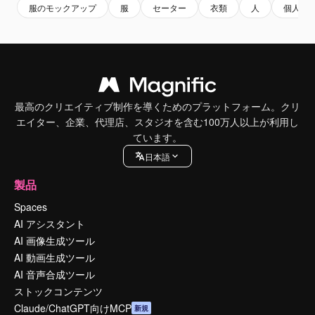
服のモックアップ
服
セーター
衣類
人
個人
最高のクリエイティブ制作を導くためのプラットフォーム。クリ
エイター、企業、代理店、スタジオを含む100万人以上が利用し
ています。
日本語
製品
Spaces
AI アシスタント
AI 画像生成ツール
AI 動画生成ツール
AI 音声合成ツール
ストックコンテンツ
Claude/ChatGPT向けMCP
新規