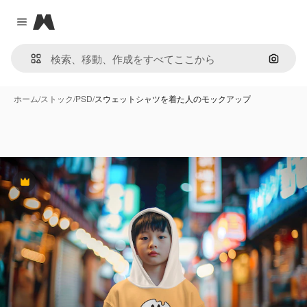
Magnific
Close menu
画像で
ホーム
/
ストック
/
PSD
/
スウェットシャツを着た人のモックアップ
Premium