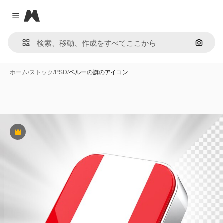
Magnific
Close menu
画像で
ホーム
/
ストック
/
PSD
/
ペルーの旗のアイコン
Premium