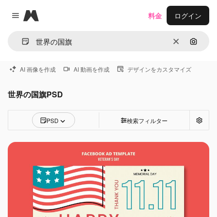
Magnific
料金
ログイン
Close menu
消去
画像で
AI 画像を作成
AI 動画を作成
デザインをカスタマイズ
世界の国旗PSD
PSD
検索フィルター