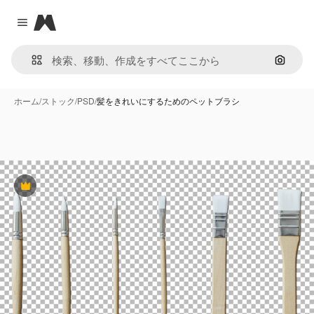
Magnific
Close menu
画像で
ホーム
/
ストック
/
PSD
/
髪をきれいにするためのペットブラシ
Premium