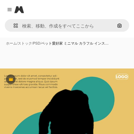
Magnific
Close menu
画像で
ホーム
/
ストック
/
PSD
/
ペット愛好家 ミニマル カラフル インス…
Premium