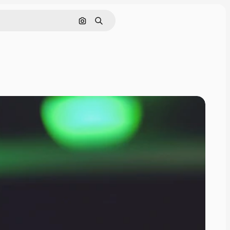
画像で検索
検索