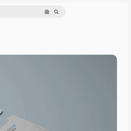
画像で検索
検索