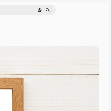
画像で検索
検索