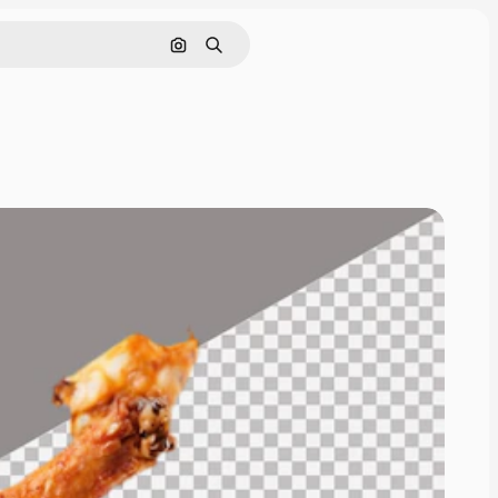
画像で検索
検索