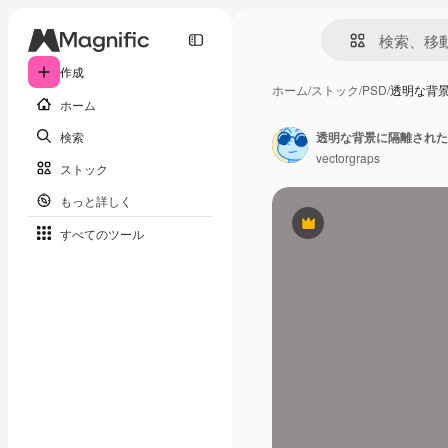
作成
ホーム
/
ストック
/
PSD
/
透明な背
ホーム
検索
透明な背景に隔離された
vectorgraps
ストック
もっと詳しく
Premium
すべてのツール