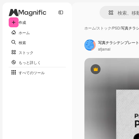
作成
ホーム
/
ストック
/
PSD
/
写真チラ
ホーム
検索
写真チラシテンプレート
afjamal
ストック
もっと詳しく
Premium
すべてのツール