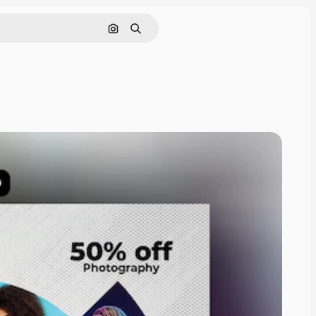
画像で検索
検索