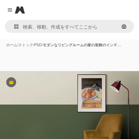
Magnific
Close menu
画像で
ホーム
/
ストック
/
PSD
/
モダンなリビングルームの家の装飾のインテ…
Premium