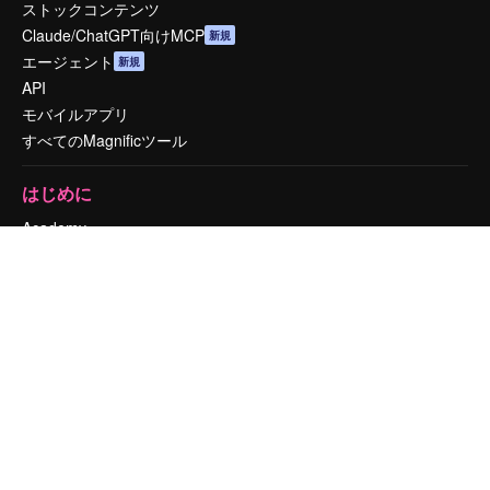
ストックコンテンツ
Claude/ChatGPT向けMCP
新規
エージェント
新規
API
モバイルアプリ
すべてのMagnificツール
はじめに
Academy
ドキュメント
サポート
利用規約
プライバシーポリシー
オリジナル
新規
クッキーポリシー
トラストセンター
アフィリエイト
法人向け