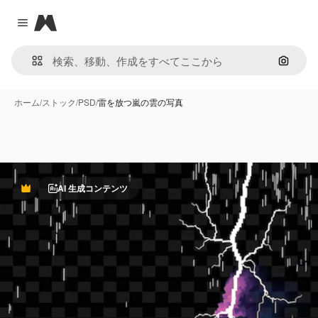
Magnific
Close menu
画像で
ホーム
/
ストック
/
PSD
/
雷を放つ嵐の雲の写真
AI 生成コンテンツ
Premium