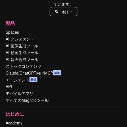
ています。
日本語
製品
Spaces
AI アシスタント
AI 画像生成ツール
AI 動画生成ツール
AI 音声合成ツール
ストックコンテンツ
Claude/ChatGPT向けMCP
新規
エージェント
新規
API
モバイルアプリ
すべてのMagnificツール
はじめに
Academy