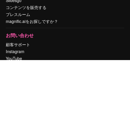
Slidesgo
コンテンツを販売する
プレスルーム
magnific.aiをお探しですか？
お問い合わせ
顧客サポート
Instagram
YouTube
LinkedIn
TikTok
Discord
X
Reddit
Copyright © 2010-
2026
Freepik Company S.L.U.
無断複写・転載を禁じま
す
.