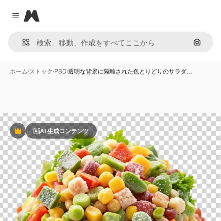
Magnific
Close menu
画像で
ホーム
/
ストック
/
PSD
/
透明な背景に隔離された色とりどりのサラダ…
AI 生成コンテンツ
Premium