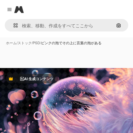
Magnific
Close menu
画像で
ホーム
/
ストック
/
PSD
/
ピンクの泡でその上に言葉の泡がある
AI 生成コンテンツ
Premium