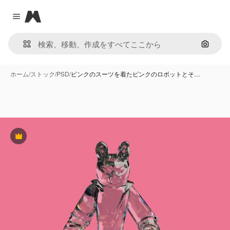
Magnific
Close menu
画像で
ホーム
/
ストック
/
PSD
/
ピンクのスーツを着たピンクのロボットとそ…
Premium