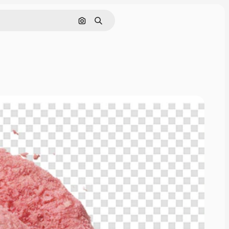
画像で検索
検索