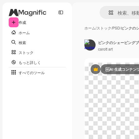
作成
ホーム
/
ストック
/
PSD
/
ピンクの
ホーム
検索
ピンクのシェービングブ
carott art
ストック
もっと詳しく
AI 生成コンテン
Premium
すべてのツール