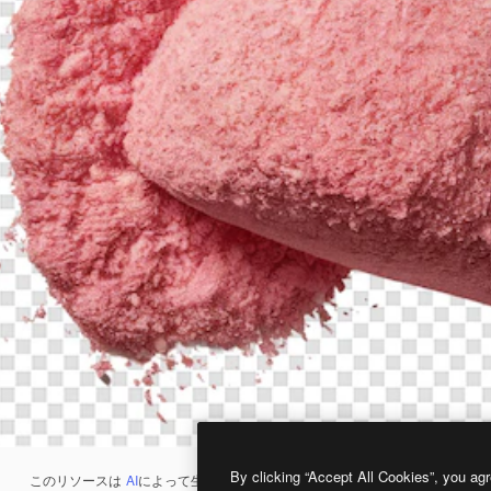
By clicking “Accept All Cookies”, you agr
このリソースは
AI
によって生成されたものです。
AI画像生成ツール
を使うと