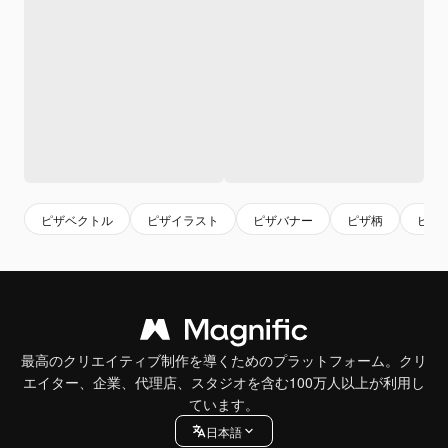
ピザベクトル
ピザイラスト
ピザバナー
ピザ柄
ピザ
最高のクリエイティブ制作を導くためのプラットフォーム。クリ
エイター、企業、代理店、スタジオを含む100万人以上が利用し
ています。
日本語