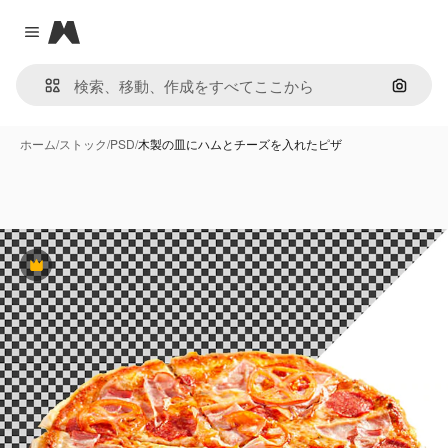
Magnific
Close menu
画像で
ホーム
/
ストック
/
PSD
/
木製の皿にハムとチーズを入れたピザ
Premium