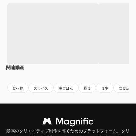
関連動画
Premium
Premium
AIによって生成されました。
Premium
Premium
AIによっ
食べ物
スライス
晩ごはん
昼食
食事
飲食店
最高のクリエイティブ制作を導くためのプラットフォーム。クリ