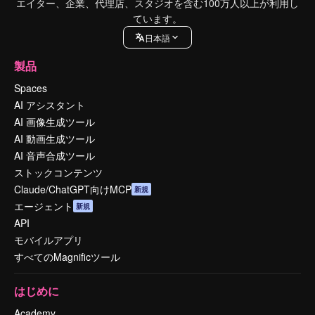
エイター、企業、代理店、スタジオを含む100万人以上が利用し
ています。
日本語
製品
Spaces
AI アシスタント
AI 画像生成ツール
AI 動画生成ツール
AI 音声合成ツール
ストックコンテンツ
Claude/ChatGPT向けMCP
新規
エージェント
新規
API
モバイルアプリ
すべてのMagnificツール
はじめに
Academy