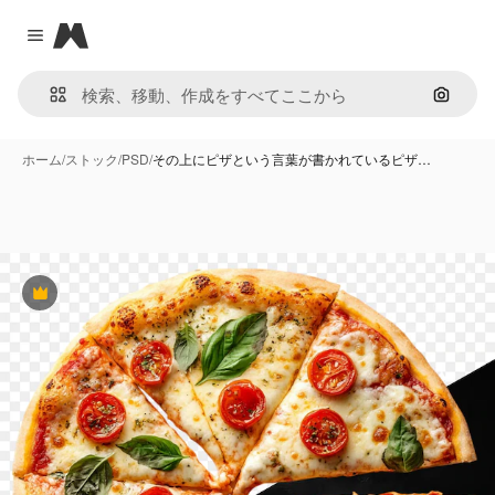
Magnific
Close menu
画像で
ホーム
/
ストック
/
PSD
/
その上にピザという言葉が書かれているピザ…
Premium