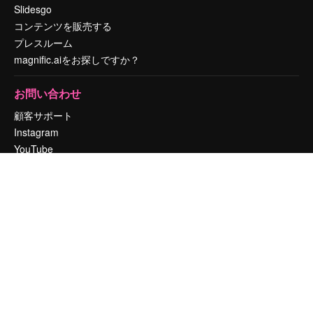
Slidesgo
コンテンツを販売する
プレスルーム
magnific.aiをお探しですか？
お問い合わせ
顧客サポート
Instagram
YouTube
LinkedIn
TikTok
Discord
X
Reddit
Copyright © 2010-
2026
Freepik Company S.L.U.
無断複写・転載を禁じま
す
.