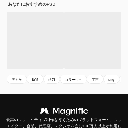
あなたにおすすめのPSD
天文学
軌道
銀河
コラージュ
宇宙
png
コ
最高のクリエイティブ制作を導くためのプラットフォーム。クリ
エイター、企業、代理店、スタジオを含む100万人以上が利用し