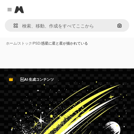
Magnific
Close menu
画像で
ホーム
/
ストック
/
PSD
/
惑星に星と星が描かれている
AI 生成コンテンツ
Premium