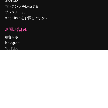
Slidesgo
コンテンツを販売する
プレスルーム
magnific.aiをお探しですか？
お問い合わせ
顧客サポート
Instagram
YouTube
LinkedIn
TikTok
Discord
X
Reddit
Copyright © 2010-
2026
Freepik Company S.L.U.
無断複写・転載を禁じま
す
.