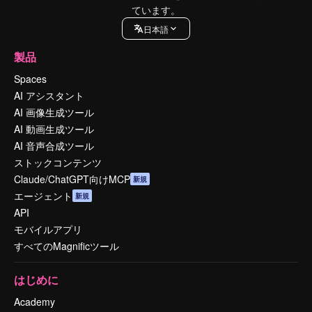
ています。
日本語
製品
Spaces
AI アシスタント
AI 画像生成ツール
AI 動画生成ツール
AI 音声合成ツール
ストックコンテンツ
Claude/ChatGPT向けMCP
新規
エージェント
新規
API
モバイルアプリ
すべてのMagnificツール
はじめに
Academy