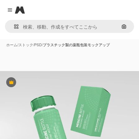
Magnific
Close menu
画像で
ホーム
/
ストック
/
PSD
/
プラスチック製の薬瓶包装モックアップ
Premium