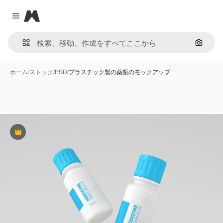
Magnific
Close menu
画像で
ホーム
/
ストック
/
PSD
/
プラスチック製の薬瓶のモックアップ
Premium