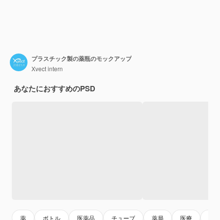
プラスチック製の薬瓶のモックアップ
Xvect intern
あなたにおすすめのPSD
薬
ボトル
医薬品
チューブ
薬局
医療
モ