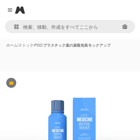
Magnific
Close menu
画像で
ホーム
/
ストック
/
PSD
/
プラスチック薬の薬瓶包装モックアップ
Premium