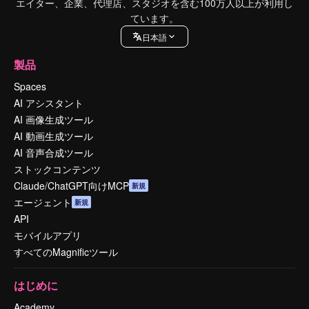
エイター、企業、代理店、スタジオを含む100万人以上が利用し
ています。
日本語
製品
Spaces
AI アシスタント
AI 画像生成ツール
AI 動画生成ツール
AI 音声合成ツール
ストックコンテンツ
Claude/ChatGPT向けMCP
新規
エージェント
新規
API
モバイルアプリ
すべてのMagnificツール
はじめに
Academy