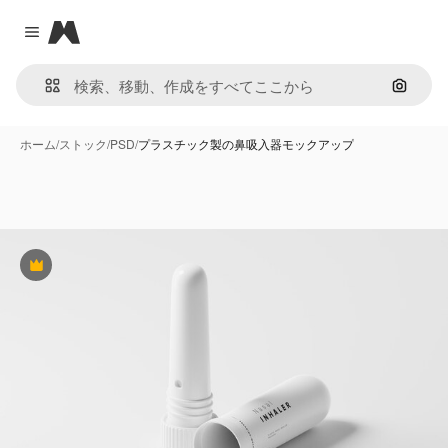
Magnific
Close menu
画像で
ホーム
/
ストック
/
PSD
/
プラスチック製の鼻吸入器モックアップ
Premium