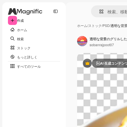
作成
ホーム
/
ストック
/
PSD
/
透明な背
ホーム
検索
透明な背景のグリルした
sobanrajpoot07
ストック
もっと詳しく
AI 生成コンテン
Premium
すべてのツール