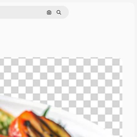
画像で検索
検索