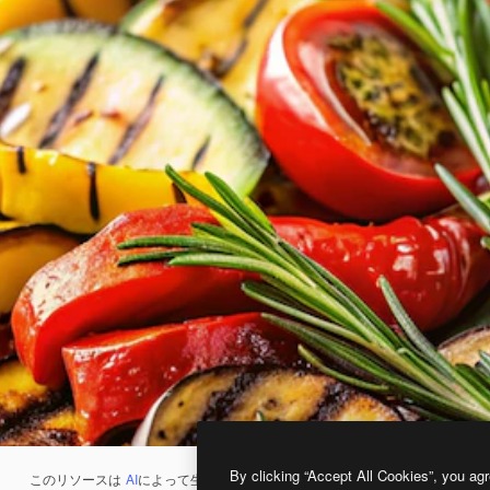
By clicking “Accept All Cookies”, you agr
このリソースは
AI
によって生成されたものです。
AI画像生成ツール
を使うと