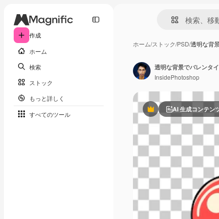
作成
ホーム
/
ストック
/
PSD
/
透明な背
ホーム
検索
透明な背景でバレンタイ
InsidePhotoshop
ストック
もっと詳しく
AI 生成コンテン
Premium
すべてのツール