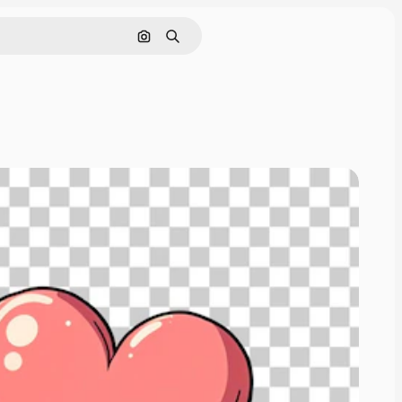
画像で検索
検索