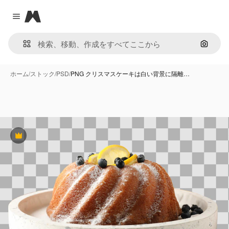
Magnific
Close menu
画像で
ホーム
/
ストック
/
PSD
/
PNG クリスマスケーキは白い背景に隔離…
Premium