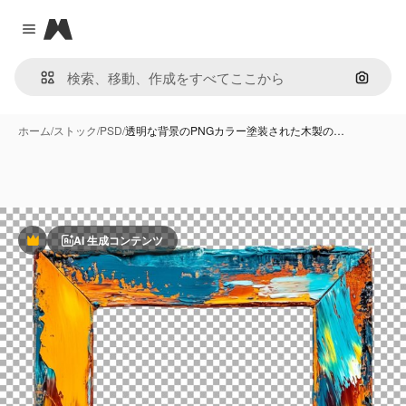
Magnific
Close menu
画像で
ホーム
/
ストック
/
PSD
/
透明な背景のPNGカラー塗装された木製の…
AI 生成コンテンツ
Premium