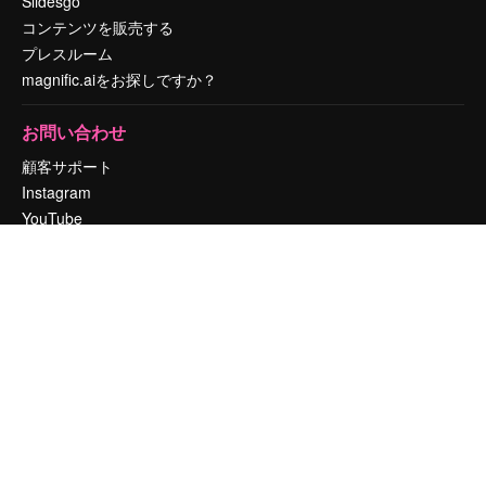
Slidesgo
コンテンツを販売する
プレスルーム
magnific.aiをお探しですか？
お問い合わせ
顧客サポート
Instagram
YouTube
LinkedIn
TikTok
Discord
X
Reddit
Copyright © 2010-
2026
Freepik Company S.L.U.
無断複写・転載を禁じま
す
.