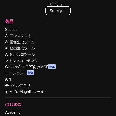
ています。
日本語
製品
Spaces
AI アシスタント
AI 画像生成ツール
AI 動画生成ツール
AI 音声合成ツール
ストックコンテンツ
Claude/ChatGPT向けMCP
新規
エージェント
新規
API
モバイルアプリ
すべてのMagnificツール
はじめに
Academy