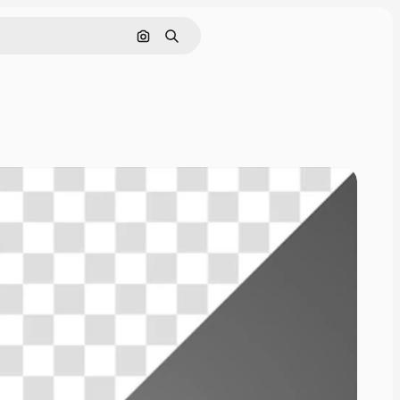
画像で検索
検索