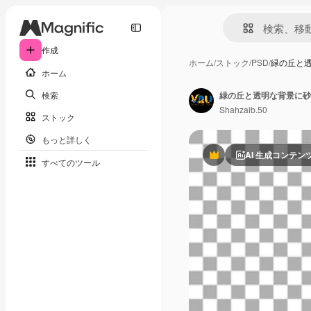
作成
ホーム
/
ストック
/
PSD
/
緑の丘と
ホーム
検索
緑の丘と透明な背景に砂
Shahzaib.50
ストック
もっと詳しく
AI 生成コンテン
Premium
すべてのツール