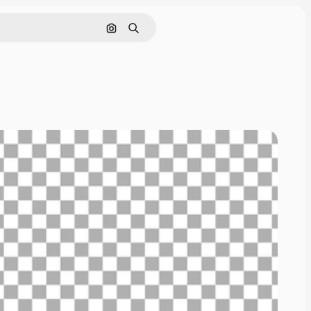
画像で検索
検索