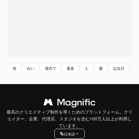
色
白い
屋内で
垂直
人
愛
記念日
フ
最高のクリエイティブ制作を導くためのプラットフォーム。クリ
エイター、企業、代理店、スタジオを含む100万人以上が利用し
ています。
日本語