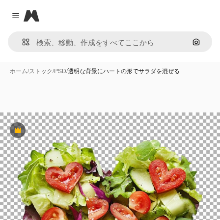
Magnific
Close menu
画像で
ホーム
/
ストック
/
PSD
/
透明な背景にハートの形でサラダを混ぜる
Premium