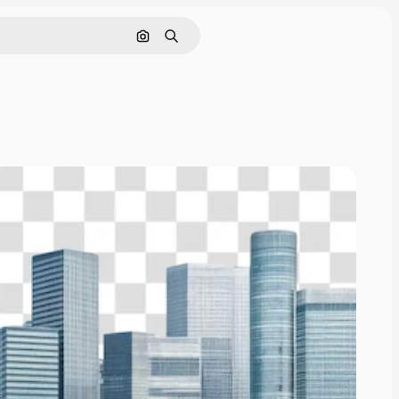
画像で検索
検索