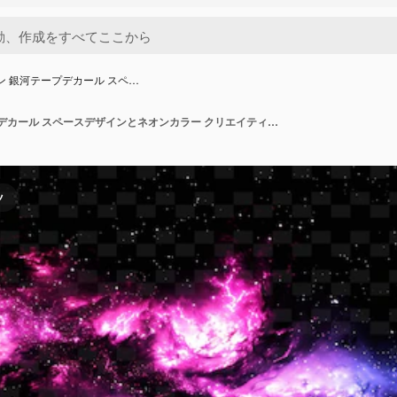
オン 銀河テープデカール スペ…
PNG ネオン 銀河テープデカール スペースデザインとネオンカラー クリエイティブ ネオン Y2K 形状装飾
ツ