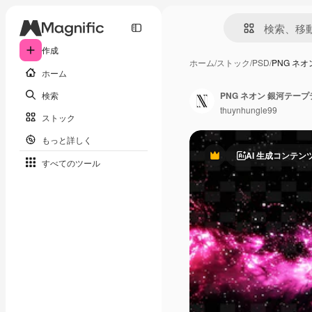
作成
ホーム
/
ストック
/
PSD
/
PNG ネ
ホーム
検索
thuynhungle99
ストック
もっと詳しく
AI 生成コンテン
Premium
すべてのツール