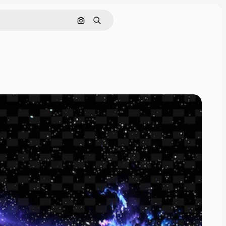
画像で検索
検索