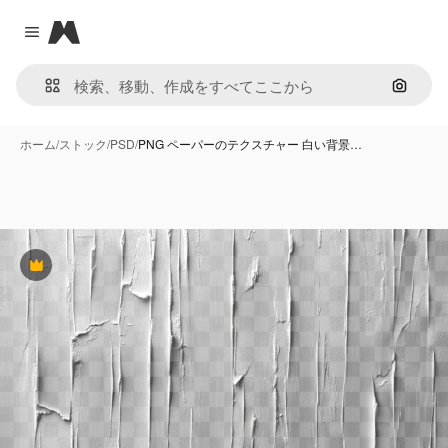
Magnific
Close menu
画像で
ホーム
/
ストック
/
PSD
/
PNG ペーパーのテクスチャー 白い背景…
Premium