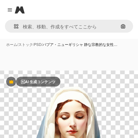
Magnific
Close menu
画像で
ホーム
/
ストック
/
PSD
/
パプア・ニューギリシャ 静な宗教的な女性…
AI 生成コンテンツ
Premium