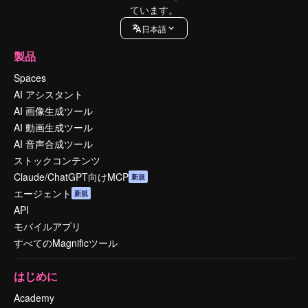
ています。
日本語
製品
Spaces
AI アシスタント
AI 画像生成ツール
AI 動画生成ツール
AI 音声合成ツール
ストックコンテンツ
Claude/ChatGPT向けMCP
新規
エージェント
新規
API
モバイルアプリ
すべてのMagnificツール
はじめに
Academy