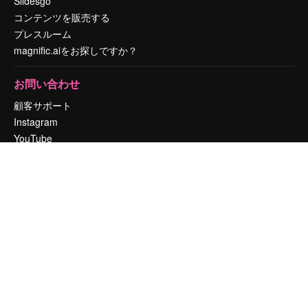
Slidesgo
コンテンツを販売する
プレスルーム
magnific.aiをお探しですか？
お問い合わせ
顧客サポート
Instagram
YouTube
LinkedIn
TikTok
Discord
X
Reddit
Copyright © 2010-
2026
Freepik Company S.L.U.
無断複写・転載を禁じま
す
.