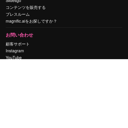
Slidesgo
コンテンツを販売する
プレスルーム
magnific.aiをお探しですか？
お問い合わせ
顧客サポート
Instagram
YouTube
LinkedIn
TikTok
Discord
X
Reddit
Copyright © 2010-
2026
Freepik Company S.L.U.
無断複写・転載を禁じま
す
.