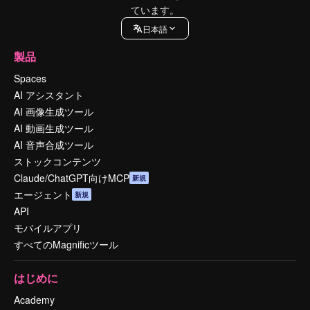
ています。
日本語
製品
Spaces
AI アシスタント
AI 画像生成ツール
AI 動画生成ツール
AI 音声合成ツール
ストックコンテンツ
Claude/ChatGPT向けMCP
新規
エージェント
新規
API
モバイルアプリ
すべてのMagnificツール
はじめに
Academy