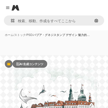
Magnific
Close menu
画像で
ホーム
/
ストック
/
PSD
/
パプア・グネジスタンプ デザイン 魅力的…
AI 生成コンテンツ
Premium